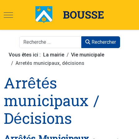
Commune de Bous
Site officiel de la mairie
Mobile Menu Toggle
Rechercher
Rechercher
Vous êtes ici :
La mairie
Vie municipale
Arretés municipaux, décisions
Arrêtés
municipaux /
Décisions